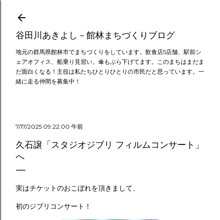
スキップしてメイン コンテンツに移動
谷田川あきよし－館林まちづくりブログ
地元の群馬県館林市でまちづくりをしています。飲食店5店舗、駅前シ
ェアオフィス、船乗り見習い。傘もぶら下げてます。このまちはまだま
だ面白くなる！主役は私たちひとりひとりの市民だと思っています。一
緒に走る仲間を募集中！
7/17/2025 09:22:00 午前
久石譲「スタジオジブリ フィルムコンサート」
へ
実はチケットのおこぼれを頂きまして、
初のジブリコンサート！